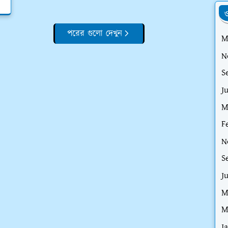
ও
পরের গুলো দেখুন
M
N
S
J
M
F
N
S
J
M
M
J