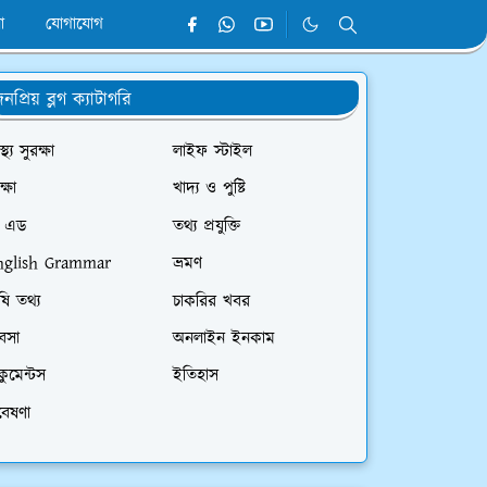
া
যোগাযোগ
নপ্রিয় ব্লগ ক্যাটাগরি
াস্থ্য সুরক্ষা
লাইফ স্টাইল
ক্ষা
খাদ্য ও পুষ্টি
ি এড
তথ্য প্রযুক্তি
nglish Grammar
ভ্রমণ
ষি তথ্য
চাকরির খবর
যবসা
অনলাইন ইনকাম
ুমেন্টস
ইতিহাস
বেষণা