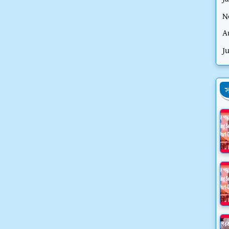
N
A
J
স