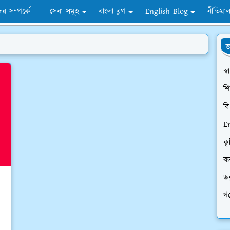
র সম্পর্কে
সেবা সমূহ
বাংলা ব্লগ
English Blog
নীতিমাল
জ
স্ব
শি
ব
E
কৃ
ব্
ডক
গ