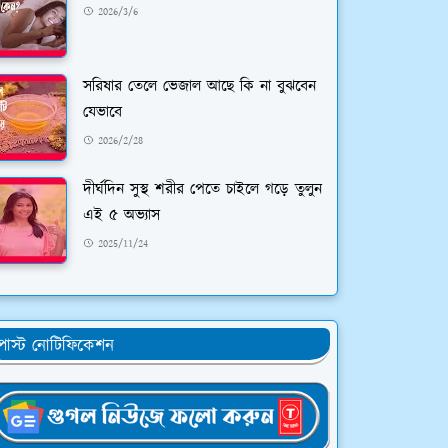
2026/3/6
সরিষার তেলে ভেজাল আছে কি না বুঝবেন
যেভাবে
2026/2/28
দীর্ঘদিন সুস্থ শরীর পেতে চাইলে গড়ে তুলুন
এই ৫ অভ্যাস
2025/11/24
োস্ট নোটিফিকেশন