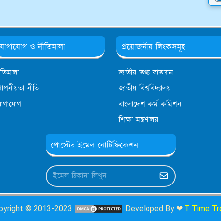
যোগাযোগ ও নীতিমালা
প্রয়োজনীয় লিংকসমূহ
ীতিমালা
জাতীয় তথ্য বাতায়ন
োপনীয়তা নীতি
জাতীয় বিশ্ববিদ্যালয়
োগাযোগ
বাংলাদেশ কর্ম কমিশন
শিক্ষা মন্ত্রণালয়
পোস্টের ইমেল নোটিফিকেশন
pyright © 2013-2023
Developed By ❤
T Time Tr