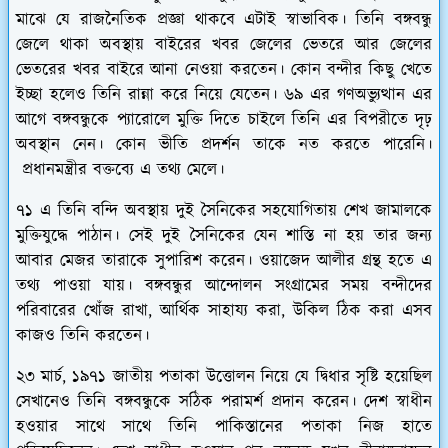
মাঝে যে রাজনৈতিক প্রজ্ঞা থাকবে এটাই স্বাভাবিক। তিনি বঙ্গবন্ধু
জেলে থাকা অবস্থায় বাইরের খবর জেলের ভেতরে আর জেলের
ভেতরের খবর বাইরে আনা নেওয়া করতেন। কোন বন্দীর কিছু খেতে
ইচ্ছা হলেও তিনি রান্না করে নিয়ে যেতেন। ৬৯ এর গণঅভ্যুত্থান এর
আগে বঙ্গবন্ধুকে প্যারোলে মুক্তি দিতে চাইলে তিনি এর বিপরীতে দৃঢ়
অবস্থান নেন। কোন ভীতি প্রদর্শন তাকে নত করতে পারেনি।
প্রধানমন্ত্রীর বক্তব্যে এ তথ্য মেলে।
৭১ এ তিনি বন্দি অবস্থায় দুই সৈনিকের সহযোগিতায় শেখ জামালকে
মুক্তিযুদ্ধে পাঠান। সেই দুই সৈনিকের যেন শাস্তি না হয় তার জন্য
আবার মেজর তারাকে সুপারিশ করেন। ওয়াজেদ আলীর গ্রন্থ হতে এ
তথ্য পাওয়া যায়। বঙ্গবন্ধুর আন্দোলন সংগ্রামের সময় বন্দীদের
পরিবারের খোঁজ রাখা, আর্থিক সাহায্য করা, উকিল ঠিক করা এসব
কাজও তিনি করতেন।
২৩ মার্চ, ১৯৭১ জাতীয় পতাকা উত্তোলন নিয়ে যে দ্বিধার সৃষ্টি হয়েছিল
সেখানেও তিনি বঙ্গবন্ধুকে সঠিক পরামর্শ প্রদান করেন। দেশ স্বাধীন
হওয়ার সাথে সাথে তিনি পাকিস্তানের পতাকা নিজ হাতে