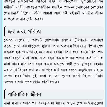
বঙ্গবন্ধুর রাজনৈতিক জীবনে সাহস ও অনুপ্রেরণা যুগিয়েছেন এই
মহীয়সী নারী। বঙ্গবন্ধুর আজীবন লড়াই-সংগ্রাম-আন্দোলনের নেপথ্যের
প্রেরণাদাত্রী ছিলেন তিনি। আমরা আজ এই মহীয়সী মানবীর জীবন
সম্পর্কে জানার চেষ্টা করব।
জন্ম এবং পরিচয়
১৯৩০ সালের ৮ আগস্ট গোপালগঞ্জ জেলার টুঙ্গিপাড়ায় জন্মগ্রহণ
করেন শেখ ফজিলাতুন্নেছা মুজিব। তাঁর ডাকনাম ছিল রেনু। পিতা শেখ
জহুরুল হক ও মাতা হোসনে আরা বেগম। তিন বছর বয়সে পিতা পাঁচ
বছর বয়সে মাতা এবং সাত বছর বয়সে লালন পালন কর্তা দাদাও
মারা যান। মাত্র তিন বছর বয়সে চাচাতো ভাই শেখ মুজিবুর রহমান
এর সাথে বিয়ের কথা হয় যা পরে আট বছর বয়সে অনুষ্ঠানের মাধ্যমে
সম্পন্ন হয়। তিনি দুই কন্যা ও তিন পুত্রের জননী ছিলেন। তিনি
ছিলেন বাংলাদেশের প্রথম ফার্স্ট লেডি।
পারিবারিক জীবন
দাদা মারা যাওয়ার পর বঙ্গবন্ধুর মা সায়েরা খাতুন শেখ ফজিলাতুন্নেছা