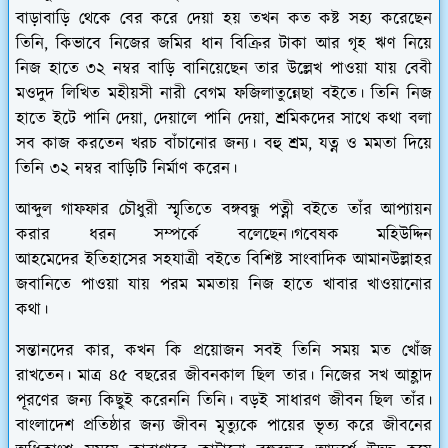
বাড়াবাড়ি থেকে বের করে দেয়া হয় তখন কত কষ্ট সহ্য করেছেন
তিনি, কিভাবে নিজের জমির ধান বিক্রির টাকা আর গৃহ ঋণ নিয়ে
নিজ হাতে ৩২ নম্বর বাড়ি বানিয়েছেন তার উল্লেখ পাওয়া যায় বেবী
মওদুদ লিখিত
মহীয়সী নারী বেগম ফজিলাতুন্নেছা
বইতে। তিনি নিজ
হাতে ইটে পানি দেয়া, দেয়ালে পানি দেয়া, শ্রমিকদের সাথে কথা বলা
সব কাজ করতেন খরচ বাঁচানোর জন্য। বহু শ্রম, যত্ন ও মমতা দিয়ে
তিনি ৩২ নম্বর বাড়িটি নির্মাণ করেন।
আব্দুল গাফফার চৌধুরী
স্মৃতিতে বঙ্গবন্ধু পত্নী
বইতে তাঁর আপ্যায়ন
করার ধরন সম্পর্কে বলেছেন।গবেষক মহিউদ্দিন
আহমেদের
ইতিহাসের সহযাত্রী
বইতে বিশিষ্ট সাংবাদিক আমানউল্লাহর
জবানিতে পাওয়া যায় পরম মমতায় নিজ হাতে খাবার খাওয়ানোর
কথা।
সন্তানদের কার, কখন কি প্রয়োজন সবই তিনি সময় মত খোঁজ
রাখতেন। মাত্র ৪৫ বছরের জীবনকাল ছিল তার। নিজের সখ আহ্লাদ
পূরণের জন্য কিছুই করেননি তিনি। বড়ই সাধারণ জীবন ছিল তাঁর।
বাংলাদেশ প্রতিষ্ঠার জন্য জীবন মৃত্যুকে পায়ের ভৃত্য করে জীবনের