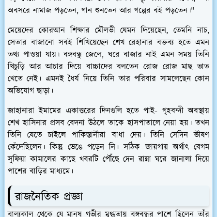
অবসরে নামাজ পড়তেন, গান শুনতেন আর গল্পের বই পড়তেন।"
মেয়েদের কোরআন শিক্ষার মৌলভী যেমন দিয়েছেন, তেমনি নাচ,
সেতার বাজানো সবই শিখিয়েছেন শেখ রেহানার বক্তব্য হতে এমন
তথ্য পাওয়া যায়। বঙ্গবন্ধু জেলে, ঘরে বাজার নাই এমন সময় তিনি
খিচুড়ি আর আচার দিয়ে বাচ্চাদের বলতেন রোজ রোজ মাছ ভাত
খেতে নেই। এমনই ধৈর্য নিয়ে তিনি তার পরিবার সামলেছেন কোন
অভিযোগ ছাড়া।
জাহানারা ইমামের
একাত্তরের দিনগুলি
হতে পাই- গৃহবন্দী অবস্থায়
শেখ হাসিনার প্রসব বেদনা উঠলে তাকে হাসপাতালে নেয়া হয়। তখন
তিনি যেতে চাইলে পাকিস্তানীরা বাধা দেয়। তিনি সেদিন ভীষণ
কেঁদেছিলেন। কিন্তু ভেঙে পড়েন নি। সঠিক জায়গায় অর্থাৎ বেগম
সুফিয়া কামালের কাছে খবরটি পৌঁছে দেন রান্না ঘরে জানালা দিয়ে
পাশের বাড়ির মাধ্যমে।
রাজনৈতিক প্রজ্ঞা
বাল্যকাল থেকে যে মানুষ গভীর মুগ্ধতায় বঙ্গবন্ধুর পাশে ছিলেন তাঁর