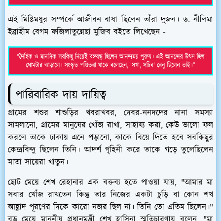
এই মিষ্টিমধুর সম্পর্কে আজীবন বাধা ছিলেন তাঁরা দুজন। ড. নীলিমা
ইব্রাহীম
বেগম ফজিলাতুন্নেছা মুজিব
বইতে লিখেছেন -
পারিবারিক দায় দায়িত্ব
গ্রামের শশুর শাশুড়ির খবরাখবর, দেবর-ননদদের নানা সমস্যা
সামলানো, গ্রামের মানুষের খোঁজ রাখা, সাহায্য করা, কেউ ভালো ফল
করলে তাকে ঢাকায় এনে পড়ানো, কাকে বিয়ে দিতে হবে সবকিছুর
কেন্দ্রবিন্দু ছিলেন তিনি। আদর্শ গৃহিনী করে তাকে গড়ে তুলেছিলেন
মাতা সায়েরা খাতুন।
ছোট মেয়ে শেখ রেহানার এক বক্তব্য হতে পাওয়া যায়, "আমার মা
সবার খোঁজ রাখতেন কিন্তু তার নিজের একটা চুড়ি বা কোন শখ
আহ্লাদ পূরণের দিকে কারো নজর ছিল না। তিনি তো এতিম ছিলেন।"
বড় মেয়ে মাননীয় প্রধানমন্ত্রী শেখ হাসিনা স্মৃতিচারণায় বলেন, "মা