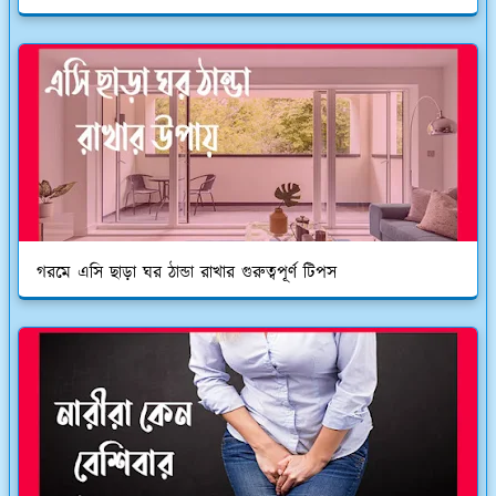
গরমে এসি ছাড়া ঘর ঠান্ডা রাখার গুরুত্বপূর্ণ টিপস