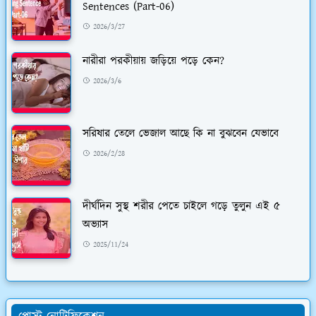
Sentences (Part-06)
2026/3/27
নারীরা পরকীয়ায় জড়িয়ে পড়ে কেন?
2026/3/6
সরিষার তেলে ভেজাল আছে কি না বুঝবেন যেভাবে
2026/2/28
দীর্ঘদিন সুস্থ শরীর পেতে চাইলে গড়ে তুলুন এই ৫
অভ্যাস
2025/11/24