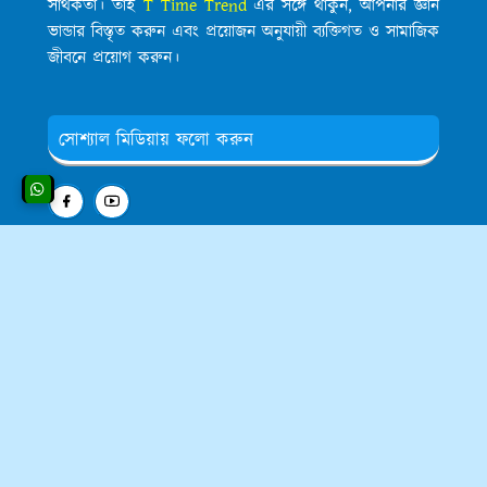
সার্থকতা। তাই
T Time Trend
এর সঙ্গে থাকুন, আপনার জ্ঞান
ভান্ডার বিস্তৃত করুন এবং প্রয়োজন অনুযায়ী ব্যক্তিগত ও সামাজিক
জীবনে প্রয়োগ করুন।
সোশ্যাল মিডিয়ায় ফলো করুন
পোস্টের ইমেল নোটিফিকেশন
Translate This Website to Your Own
Native Language